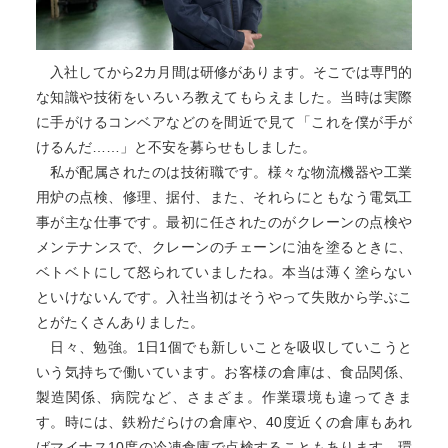
入社してから2カ月間は研修があります。そこでは専門的
な知識や技術をいろいろ教えてもらえました。当時は実際
に手がけるコンベアなどのを間近で見て「これを僕が手が
けるんだ……」と不安を募らせもしました。
私が配属されたのは技術職です。様々な物流機器や工業
用炉の点検、修理、据付、また、それらにともなう電気工
事が主な仕事です。最初に任されたのがクレーンの点検や
メンテナンスで、クレーンのチェーンに油を塗るときに、
ベトベトにして怒られていましたね。本当は薄く塗らない
といけないんです。入社当初はそうやって失敗から学ぶこ
とがたくさんありました。
日々、勉強。1日1個でも新しいことを吸収していこうと
いう気持ちで働いています。お客様の倉庫は、食品関係、
製造関係、病院など、さまざま。作業環境も違ってきま
す。時には、鉄粉だらけの倉庫や、40度近くの倉庫もあれ
ばマイナス10度の冷凍倉庫で点検することもあります。環