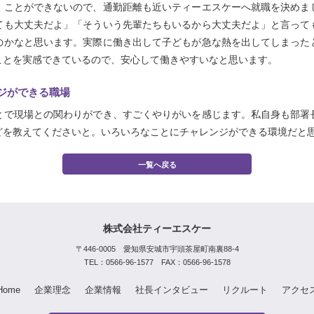
ことができないので、通勤距離も近いティーエスケーへ就職を決めま
ても大丈夫だよ」「そういう先輩たちもいるから大丈夫だよ」と言って
のかなと思います。実際に働き出して子どもが急な熱を出してしまった
ことを実感できているので、安心して働きやすいなと思います。
ジができる職場
で現場との関わりができ、すごくやりがいを感じます。私自身も部署
どを教えてくださいと。いろいろなことにチャレンジができる環境だと
一覧へ戻る
株式会社ティーエスケー
〒446-0005 愛知県安城市宇頭茶屋町南裏88-4
TEL：0566-96-1577 FAX：0566-96-1578
Home
企業理念
企業情報
社長インタビュー
リクルート
アクセ